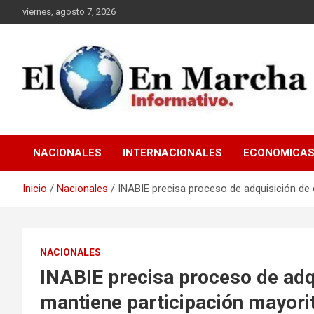
Saltar
viernes, agosto 7, 2026
al
contenido
elmundoenmarcha.net
NACIONALES
INTERNACIONALES
ECONOMICA
Inicio
Nacionales
INABIE precisa proceso de adquisición de 
NACIONALES
INABIE precisa proceso de adq
mantiene participación mayorit