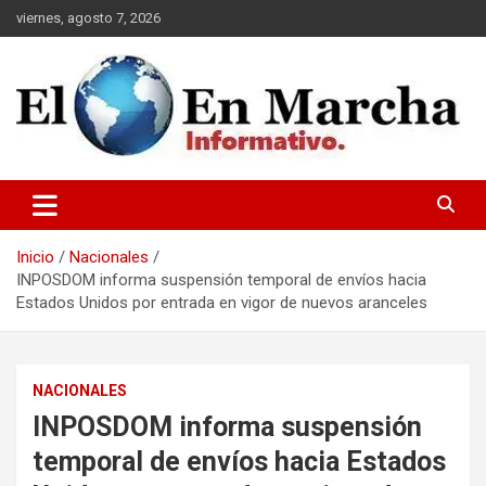
Saltar
viernes, agosto 7, 2026
al
contenido
elmundoenmarcha.net
Inicio
Nacionales
INPOSDOM informa suspensión temporal de envíos hacia
Estados Unidos por entrada en vigor de nuevos aranceles
NACIONALES
INPOSDOM informa suspensión
temporal de envíos hacia Estados