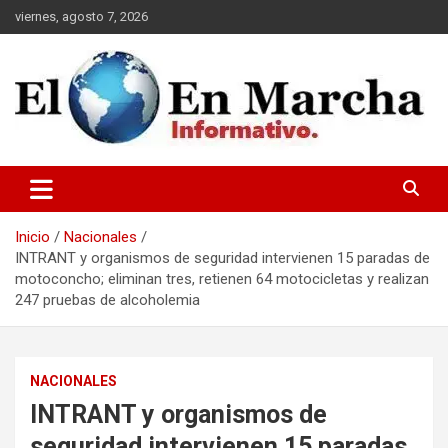
Saltar
viernes, agosto 7, 2026
al
contenido
elmundoenmarcha.net
Inicio
Nacionales
INTRANT y organismos de seguridad intervienen 15 paradas de
motoconcho; eliminan tres, retienen 64 motocicletas y realizan
247 pruebas de alcoholemia
NACIONALES
INTRANT y organismos de
seguridad intervienen 15 paradas