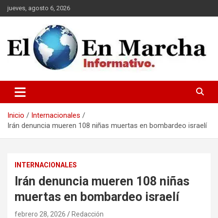
Saltar
jueves, agosto 6, 2026
al
contenido
elmundoenmarcha.net
Inicio
Internacionales
Irán denuncia mueren 108 niñas muertas en bombardeo israelí
INTERNACIONALES
Irán denuncia mueren 108 niñas
muertas en bombardeo israelí
febrero 28, 2026
Redacción