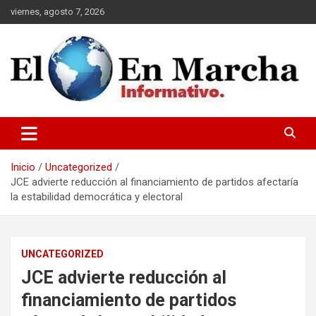
Saltar
viernes, agosto 7, 2026
al
contenido
elmundoenmarcha.net
Inicio
Uncategorized
JCE advierte reducción al financiamiento de partidos afectaría
la estabilidad democrática y electoral
UNCATEGORIZED
JCE advierte reducción al
financiamiento de partidos