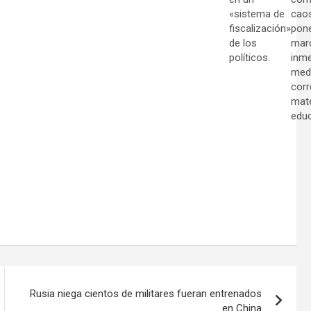
«sistema de
caos
fiscalización»
pon
de los
mar
políticos.
inme
med
corr
mate
educ
Rusia niega cientos de militares fueran entrenados
en China