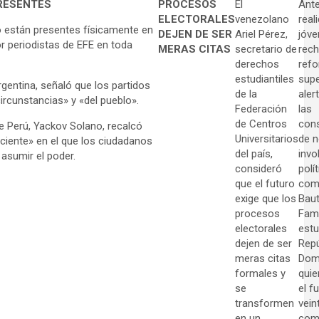
PRESENTES
PROCESOS
El
Ante
ELECTORALES
venezolano
real
 están presentes físicamente en
DEJEN DE SER
Ariel Pérez,
jóv
or periodistas de EFE en toda
MERAS CITAS
secretario de
rech
derechos
ref
estudiantiles
supe
gentina, señaló que los partidos
de la
aler
circunstancias» y «del pueblo».
Federación
las
de Centros
con
e Perú, Yackov Solano, recalcó
Universitarios
de 
ciente» en el que los ciudadanos
del país,
invo
asumir el poder.
consideró
polí
que el futuro
com
exige que los
Baut
procesos
Fami
electorales
estu
dejen de ser
Repú
meras citas
Domi
formales y
quie
se
el f
transformen
vein
en un
com