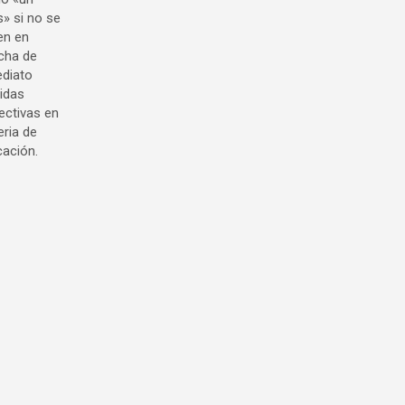
» si no se
en en
cha de
diato
idas
ectivas en
ria de
ación.