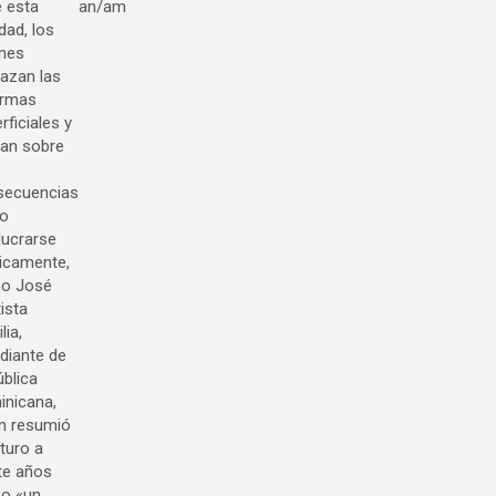
 esta
an/am
idad, los
enes
azan las
ormas
rficiales y
tan sobre
secuencias
no
lucrarse
ticamente,
o José
ista
lia,
diante de
blica
nicana,
n resumió
uturo a
te años
o «un