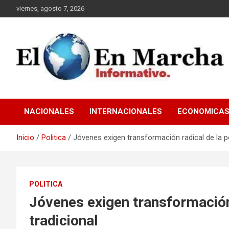
Saltar
viernes, agosto 7, 2026
al
contenido
elmundoenmarcha.net
NACIONALES
INTERNACIONALES
ECONOMICA
Inicio
Politica
Jóvenes exigen transformación radical de la pol
POLITICA
Jóvenes exigen transformación 
tradicional