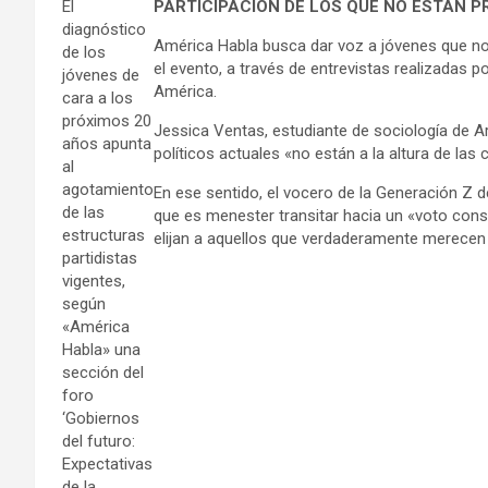
El
PARTICIPACION DE LOS QUE NO ESTAN 
diagnóstico
América Habla busca dar voz a jóvenes que no
de los
el evento, a través de entrevistas realizadas p
jóvenes de
América.
cara a los
próximos 20
Jessica Ventas, estudiante de sociología de Ar
años apunta
políticos actuales «no están a la altura de las 
al
agotamiento
En ese sentido, el vocero de la Generación Z d
de las
que es menester transitar hacia un «voto cons
estructuras
elijan a aquellos que verdaderamente merecen 
partidistas
vigentes,
según
«América
Habla» una
sección del
foro
‘Gobiernos
del futuro:
Expectativas
de la