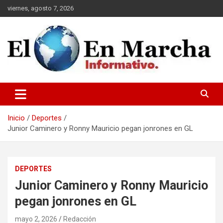
Saltar
viernes, agosto 7, 2026
al
contenido
elmundoenmarcha.net
Inicio
Deportes
Junior Caminero y Ronny Mauricio pegan jonrones en GL
DEPORTES
Junior Caminero y Ronny Mauricio
pegan jonrones en GL
mayo 2, 2026
Redacción