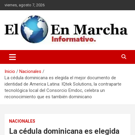
Saltar
viernes, agosto 7, 2026
al
contenido
elmundoenmarcha.net
Inicio
Nacionales
La cédula dominicana es elegida el mejor documento de
identidad de America Latina: IQtek Solutions, la contraparte
tecnológica local del Consorcio Emdoc, celebra un
reconocimiento que es también dominicano
NACIONALES
La cédula dominicana es elegida