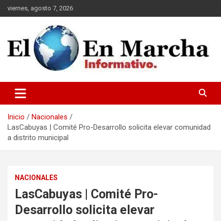
Saltar
viernes, agosto 7, 2026
al
contenido
elmundoenmarcha.net
Inicio
Nacionales
LasCabuyas | Comité Pro-Desarrollo solicita elevar comunidad
a distrito municipal
NACIONALES
LasCabuyas | Comité Pro-
Desarrollo solicita elevar