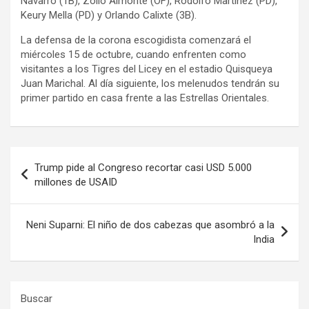
Navarro (1B), Zoilo Almonte (OF), Rodolfo Martínez (PD),
Keury Mella (PD) y Orlando Calixte (3B).
La defensa de la corona escogidista comenzará el
miércoles 15 de octubre, cuando enfrenten como
visitantes a los Tigres del Licey en el estadio Quisqueya
Juan Marichal. Al día siguiente, los melenudos tendrán su
primer partido en casa frente a las Estrellas Orientales.
Post
navigation
Navegación
Trump pide al Congreso recortar casi USD 5.000
de
millones de USAID
entradas
Neni Suparni: El niño de dos cabezas que asombró a la
India
Buscar