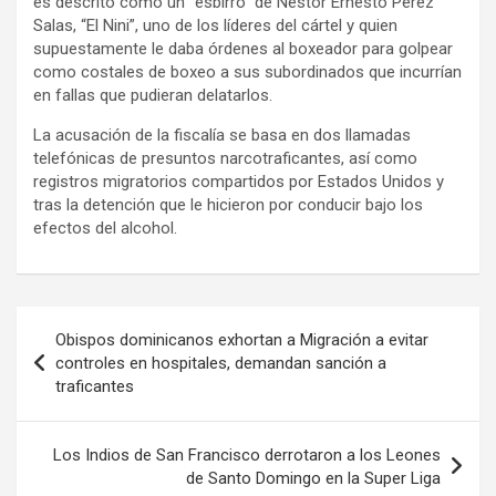
es descrito como un “esbirro” de Néstor Ernesto Pérez
Salas, “El Nini”, uno de los líderes del cártel y quien
supuestamente le daba órdenes al boxeador para golpear
como costales de boxeo a sus subordinados que incurrían
en fallas que pudieran delatarlos.
La acusación de la fiscalía se basa en dos llamadas
telefónicas de presuntos narcotraficantes, así como
registros migratorios compartidos por Estados Unidos y
tras la detención que le hicieron por conducir bajo los
efectos del alcohol.
Navegación
Obispos dominicanos exhortan a Migración a evitar
de
controles en hospitales, demandan sanción a
traficantes
entradas
Los Indios de San Francisco derrotaron a los Leones
de Santo Domingo en la Super Liga