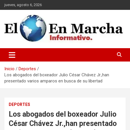
Saltar
jueves, agosto 6, 2026
al
contenido
elmundoenmarcha.net
Inicio
Deportes
Los abogados del boxeador Julio César Chávez Jr.,han
presentado varios amparos en busca de su libertad
DEPORTES
Los abogados del boxeador Julio
César Chávez Jr.,han presentado