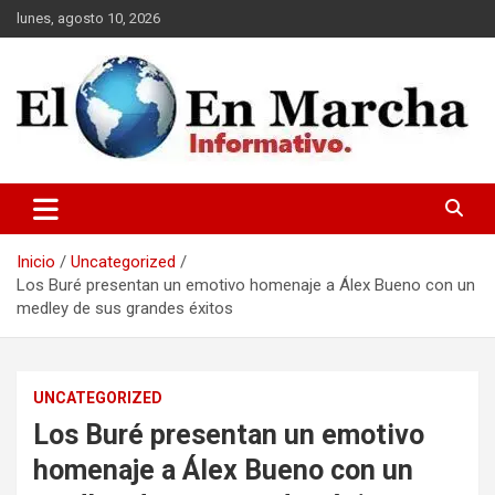
Saltar
lunes, agosto 10, 2026
al
contenido
elmundoenmarcha.net
Inicio
Uncategorized
Los Buré presentan un emotivo homenaje a Álex Bueno con un
medley de sus grandes éxitos
UNCATEGORIZED
Los Buré presentan un emotivo
homenaje a Álex Bueno con un