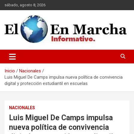
Saltar
sábado, agosto 8, 2026
al
contenido
elmundoenmarcha.net
Inicio
Nacionales
Luis Miguel De Camps impulsa nueva política de convivencia
digital y protección estudiantil en escuelas
NACIONALES
Luis Miguel De Camps impulsa
nueva política de convivencia