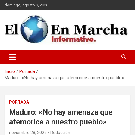
Saltar
domingo, agosto 9, 2026
al
contenido
elmundoenmarcha.net
Inicio
Portada
Maduro: «No hay amenaza que atemorice a nuestro pueblo»
PORTADA
Maduro: «No hay amenaza que
atemorice a nuestro pueblo»
noviembre 28, 2025
Redacción