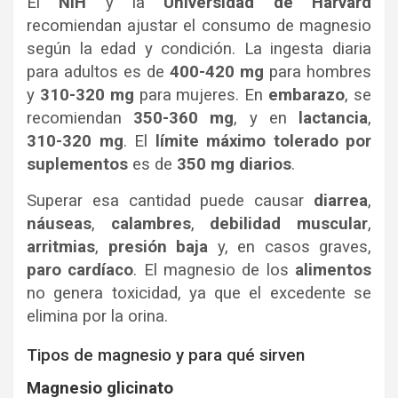
El
NIH
y la
Universidad de Harvard
recomiendan ajustar el consumo de magnesio
según la edad y condición. La ingesta diaria
para adultos es de
400-420 mg
para hombres
y
310-320 mg
para mujeres. En
embarazo
, se
recomiendan
350-360 mg
, y en
lactancia
,
310-320 mg
. El
límite máximo tolerado por
suplementos
es de
350 mg diarios
.
Superar esa cantidad puede causar
diarrea
,
náuseas
,
calambres
,
debilidad muscular
,
arritmias
,
presión baja
y, en casos graves,
paro cardíaco
. El magnesio de los
alimentos
no genera toxicidad, ya que el excedente se
elimina por la orina.
Tipos de magnesio y para qué sirven
Magnesio glicinato