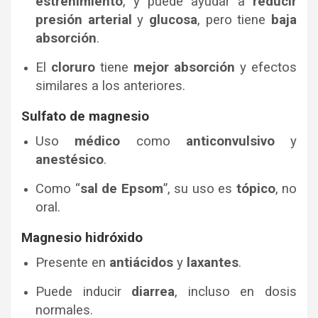
estreñimiento
, y puede ayudar a
reducir
presión arterial
y
glucosa
, pero tiene
baja
absorción
.
El
cloruro
tiene
mejor absorción
y efectos
similares a los anteriores.
Sulfato de magnesio
Uso
médico
como
anticonvulsivo
y
anestésico
.
Como “
sal de Epsom
”, su uso es
tópico
, no
oral.
Magnesio hidróxido
Presente en
antiácidos
y
laxantes
.
Puede inducir
diarrea
, incluso en dosis
normales.