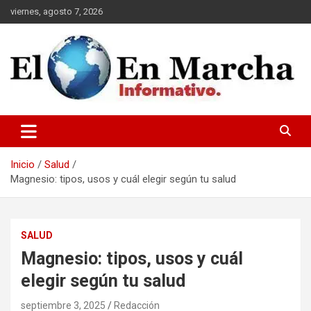
Saltar
viernes, agosto 7, 2026
al
contenido
elmundoenmarcha.net
Inicio
Salud
Magnesio: tipos, usos y cuál elegir según tu salud
SALUD
Magnesio: tipos, usos y cuál
elegir según tu salud
septiembre 3, 2025
Redacción