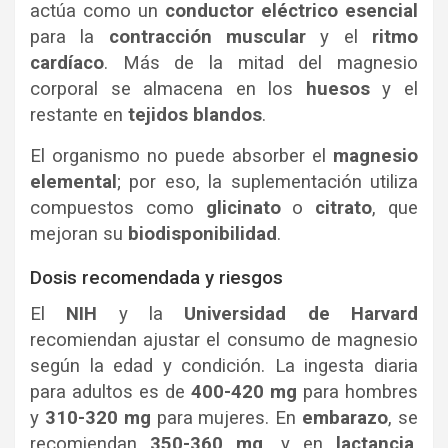
actúa como un
conductor eléctrico esencial
para la
contracción muscular
y el
ritmo
cardíaco
. Más de la mitad del magnesio
corporal se almacena en los
huesos
y el
restante en
tejidos blandos
.
El organismo no puede absorber el
magnesio
elemental
; por eso, la suplementación utiliza
compuestos como
glicinato
o
citrato
, que
mejoran su
biodisponibilidad
.
Dosis recomendada y riesgos
El
NIH
y la
Universidad de Harvard
recomiendan ajustar el consumo de magnesio
según la edad y condición. La ingesta diaria
para adultos es de
400-420 mg
para hombres
y
310-320 mg
para mujeres. En
embarazo
, se
recomiendan
350-360 mg
, y en
lactancia
,