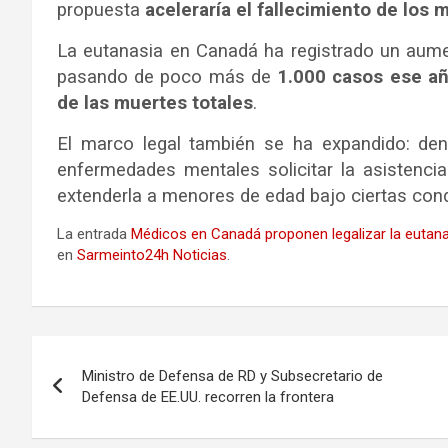
propuesta
aceleraría el fallecimiento de los
La eutanasia en Canadá ha registrado un aumen
pasando de poco más de
1.000 casos ese a
de las muertes totales
.
El marco legal también se ha expandido: den
enfermedades mentales solicitar la asistenci
extenderla a menores de edad bajo ciertas cond
La entrada
Médicos en Canadá proponen legalizar la euta
en
Sarmeinto24h Noticias
.
Navegación
Ministro de Defensa de RD y Subsecretario de
de
Defensa de EE.UU. recorren la frontera
entradas