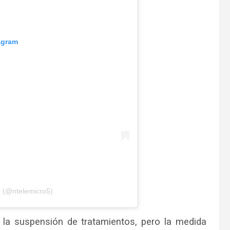
agram
o (@ntelemicro5)
r la suspensión de tratamientos, pero la medida