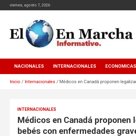
Saltar
viernes, agosto 7, 2026
al
contenido
elmundoenmarcha.net
NACIONALES
INTERNACIONALES
ECONOMICA
Inicio
Internacionales
Médicos en Canadá proponen legaliza
INTERNACIONALES
Médicos en Canadá proponen le
bebés con enfermedades grav