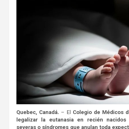
Quebec, Canadá.
– El
Colegio de Médicos 
legalizar la eutanasia en recién nacido
severas o síndromes que anulan toda expecta