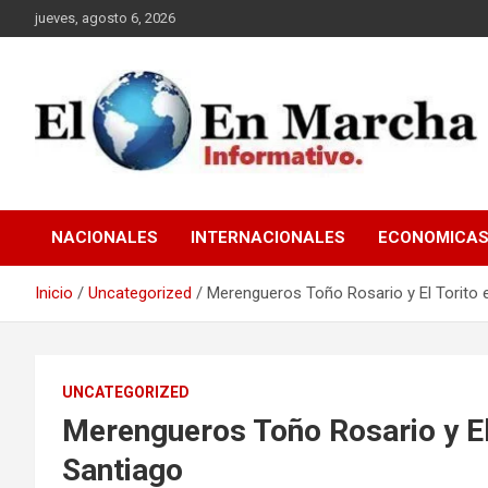
Saltar
jueves, agosto 6, 2026
al
contenido
elmundoenmarcha.net
NACIONALES
INTERNACIONALES
ECONOMICA
Inicio
Uncategorized
Merengueros Toño Rosario y El Torito 
UNCATEGORIZED
Merengueros Toño Rosario y El
Santiago