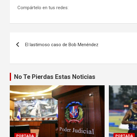
Compártelo en tus redes:
Navegación
El lastimoso caso de Bob Menéndez
de
entradas
No Te Pierdas Estas Noticias
PORTADA
PORTADA