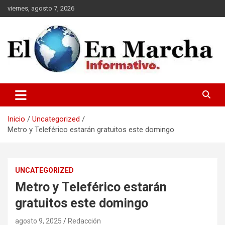
Saltar
viernes, agosto 7, 2026
al
contenido
elmundoenmarcha.net
Inicio
Uncategorized
Metro y Teleférico estarán gratuitos este domingo
UNCATEGORIZED
Metro y Teleférico estarán
gratuitos este domingo
agosto 9, 2025
Redacción