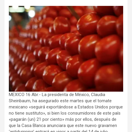
MEXICO 16 Abr.-
La presidenta de México, Claudia
Sheinbaum, ha asegurado este martes que el tomate
mexicano «seguirá exportándose a Estados Unidos porque
no tiene sustituto», si bien los consumidores de este país
«pagarán (un) 21 por ciento» más por ellos, después de
que la Casa Blanca anunciara que este nuevo gravamen
‘antidumping’ entrará en vigor a partir del 14 de julio.