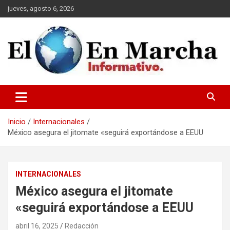
Saltar
jueves, agosto 6, 2026
al
contenido
elmundoenmarcha.net
Inicio
Internacionales
México asegura el jitomate «seguirá exportándose a EEUU
INTERNACIONALES
México asegura el jitomate
«seguirá exportándose a EEUU
abril 16, 2025
Redacción