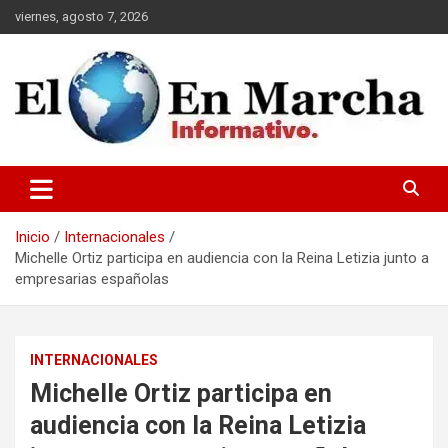
Saltar
viernes, agosto 7, 2026
al
contenido
elmundoenmarcha.net
Inicio
Internacionales
Michelle Ortiz participa en audiencia con la Reina Letizia junto a
empresarias españolas
INTERNACIONALES
Michelle Ortiz participa en
audiencia con la Reina Letizia