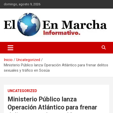
Saltar
domingo, agosto 9, 2026
al
contenido
elmundoenmarcha.net
Inicio
Uncategorized
Ministerio Público lanza Operación Atlántico para frenar delitos
sexuales y tráfico en Sosúa
UNCATEGORIZED
Ministerio Público lanza
Operación Atlántico para frenar