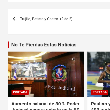
Navegación
Trujillo, Batista y Castro (2 de 2)
de
entradas
No Te Pierdas Estas Noticias
PORTADA
PORTADA
Aumento salarial de 30 % Poder
Paulino 
Judicial genera debate en la RD
400 metr