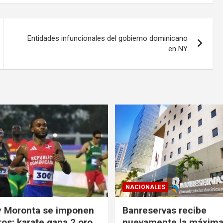
Entidades infuncionales del gobierno dominicano
en NY
NACIONALES
y Moronta se imponen
Banreservas recibe
os; karate gana 2 oro
nuevamente la máxim