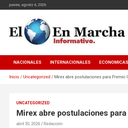
Saltar
jueves, agosto 6, 2026
al
contenido
elmundoenmarcha.net
NACIONALES
INTERNACIONALES
ECONOMICA
Inicio
Uncategorized
Mirex abre postulaciones para Premio 
UNCATEGORIZED
Mirex abre postulaciones para
abril 30, 2026
Redacción