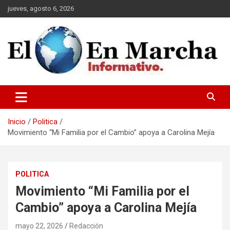
Saltar
jueves, agosto 6, 2026
al
contenido
elmundoenmarcha.net
Inicio
Politica
Movimiento “Mi Familia por el Cambio” apoya a Carolina Mejía
POLITICA
Movimiento “Mi Familia por el
Cambio” apoya a Carolina Mejía
mayo 22, 2026
Redacción