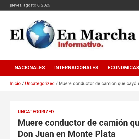
Saltar
jueves, agosto 6, 2026
al
contenido
elmundoenmarcha.net
NACIONALES
INTERNACIONALES
ECONOMICA
Inicio
Uncategorized
Muere conductor de camión que cayó e
UNCATEGORIZED
Muere conductor de camión qu
Don Juan en Monte Plata