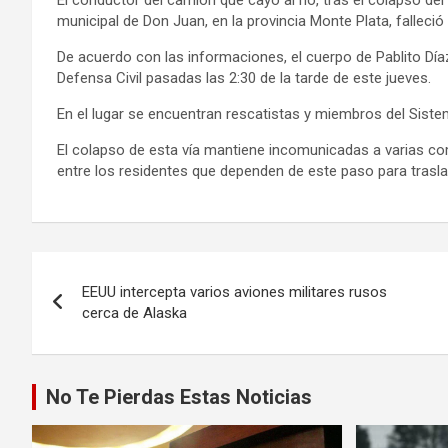
El conductor del camión que cayó al río, tras el colapso de
municipal de Don Juan, en la provincia Monte Plata, falleció 
De acuerdo con las informaciones, el cuerpo de Pablito Día
Defensa Civil pasadas las 2:30 de la tarde de este jueves.
En el lugar se encuentran rescatistas y miembros del Sist
El colapso de esta vía mantiene incomunicadas a varias c
entre los residentes que dependen de este paso para traslad
Navegación
de
Navegación
entradas
EEUU intercepta varios aviones militares rusos
de
cerca de Alaska
entradas
No Te Pierdas Estas Noticias