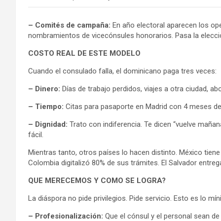
– Comités de campaña:
En año electoral aparecen los ope
nombramientos de vicecónsules honorarios. Pasa la elecci
COSTO REAL DE ESTE MODELO
Cuando el consulado falla, el dominicano paga tres veces:
– Dinero:
Días de trabajo perdidos, viajes a otra ciudad, a
– Tiempo:
Citas para pasaporte en Madrid con 4 meses de
– Dignidad:
Trato con indiferencia. Te dicen “vuelve maña
fácil.
Mientras tanto, otros países lo hacen distinto. México tie
Colombia digitalizó 80% de sus trámites. El Salvador entre
QUE MERECEMOS Y COMO SE LOGRA?
La diáspora no pide privilegios. Pide servicio. Esto es lo mí
– Profesionalización:
Que el cónsul y el personal sean d