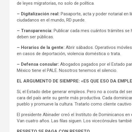
de leyes migratorias, no solo de política.
– Digitalización real:
Pasaporte, acta y poder notarial en lí
ciudadanos en el mundo, RD puede.
– Transparencia:
Publicar cada mes cuántos trámites se h
deben ser públicas.
– Horarios de la gente:
Abrir sábados. Operativos móviles
en casos de deportación, violencia doméstica o trata.
– Defensa consular:
Abogados pagados por el Estado par
México tiene el PALE. Nosotros tenemos el silencio.
EL ARGUMENTO DE SIEMPRE: «ES QUE ESO DA EMPL
Sí, el Estado debe generar empleos. Pero no a costa del serv
cara del país ante su gente más productiva. Cada dominica
pueblo y promueve la cultura. Tratarlo como cliente cautiv
El presidente Abinader creó el Instituto de Dominicanos en e
Van cuatro años. Las filas siguen. Los vicecónsules tambié
RESPETO SE PAGA CON RESPETO