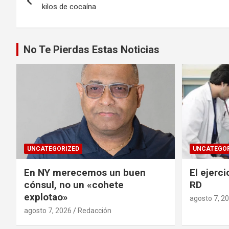
de
kilos de cocaína
entradas
No Te Pierdas Estas Noticias
UNCATEGORIZED
UNCATEGOR
En NY merecemos un buen
El ejerci
cónsul, no un «cohete
RD
explotao»
agosto 7, 2
agosto 7, 2026
Redacción