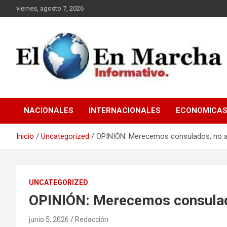
Saltar
viernes, agosto 7, 2026
al
contenido
elmundoenmarcha.net
NACIONALES
INTERNACIONALES
ECONOMICA
Inicio
Uncategorized
OPINIÓN: Merecemos consulados, no 
UNCATEGORIZED
OPINIÓN: Merecemos consulad
junio 5, 2026
Redacción