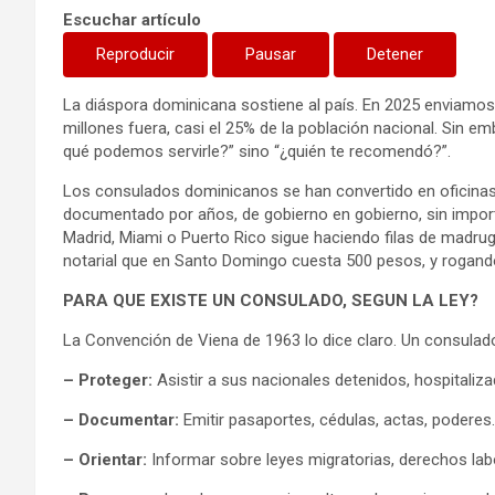
Escuchar artículo
Reproducir
Pausar
Detener
La diáspora dominicana sostiene al país. En 2025 enviamo
millones fuera, casi el 25% de la población nacional. Sin 
qué podemos servirle?” sino “¿quién te recomendó?”.
Los consulados dominicanos se han convertido en oficinas 
documentado por años, de gobierno en gobierno, sin importa
Madrid, Miami o Puerto Rico sigue haciendo filas de madru
notarial que en Santo Domingo cuesta 500 pesos, y rogando
PARA QUE EXISTE UN CONSULADO, SEGUN LA LEY?
La Convención de Viena de 1963 lo dice claro. Un consulad
– Proteger:
Asistir a sus nacionales detenidos, hospitaliz
– Documentar:
Emitir pasaportes, cédulas, actas, poderes.
– Orientar:
Informar sobre leyes migratorias, derechos labor