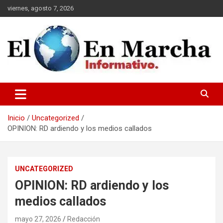
Saltar
viernes, agosto 7, 2026
al
contenido
elmundoenmarcha.net
Inicio
Uncategorized
OPINION: RD ardiendo y los medios callados
UNCATEGORIZED
OPINION: RD ardiendo y los
medios callados
mayo 27, 2026
Redacción