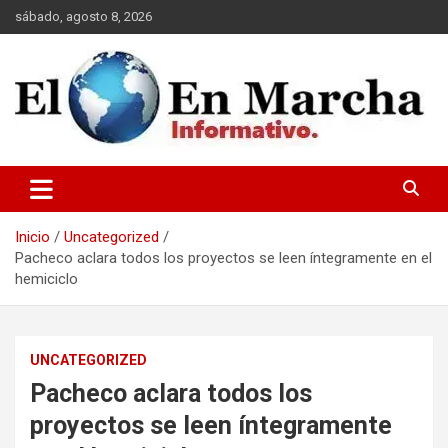
Saltar
sábado, agosto 8, 2026
al
contenido
elmundoenmarcha.net
Inicio
Uncategorized
Pacheco aclara todos los proyectos se leen íntegramente en el
hemiciclo
UNCATEGORIZED
Pacheco aclara todos los
proyectos se leen íntegramente