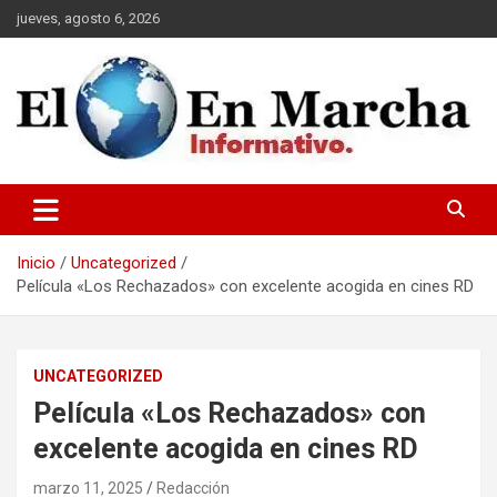
Saltar
jueves, agosto 6, 2026
al
contenido
elmundoenmarcha.net
Inicio
Uncategorized
Película «Los Rechazados» con excelente acogida en cines RD
UNCATEGORIZED
Película «Los Rechazados» con
excelente acogida en cines RD
marzo 11, 2025
Redacción