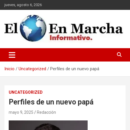
Saltar
jueves, agosto 6, 2026
al
contenido
elmundoenmarcha.net
Inicio
Uncategorized
Perfiles de un nuevo papá
UNCATEGORIZED
Perfiles de un nuevo papá
mayo 9, 2025
Redacción