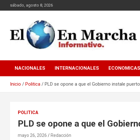
Saltar
sábado, agosto 8, 2026
al
contenido
elmundoenmarcha.net
NACIONALES
INTERNACIONALES
ECONOMICA
Inicio
Politica
PLD se opone a que el Gobierno instale puert
POLITICA
PLD se opone a que el Gobierno
mayo 26, 2026
Redacción