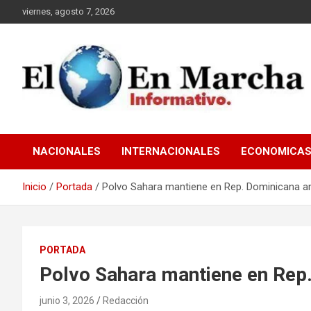
Saltar
viernes, agosto 7, 2026
al
contenido
elmundoenmarcha.net
NACIONALES
INTERNACIONALES
ECONOMICA
Inicio
Portada
Polvo Sahara mantiene en Rep. Dominicana a
PORTADA
Polvo Sahara mantiene en Rep
junio 3, 2026
Redacción