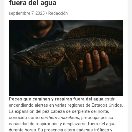
fuera del agua
septiembre 7, 2025
Redacción
Peces que caminan y respiran fuera del agua
están
encendiendo alertas en varias regiones de Estados Unidos.
La expansión del pez cabeza de serpiente del norte,
conocido como
northern snakehead
, preocupa por su
capacidad de respirar aire y desplazarse fuera del agua
durante horas. Su presencia altera cadenas tróficas y