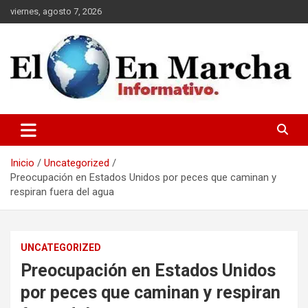
Saltar
viernes, agosto 7, 2026
al
contenido
elmundoenmarcha.net
Inicio
Uncategorized
Preocupación en Estados Unidos por peces que caminan y
respiran fuera del agua
UNCATEGORIZED
Preocupación en Estados Unidos
por peces que caminan y respiran