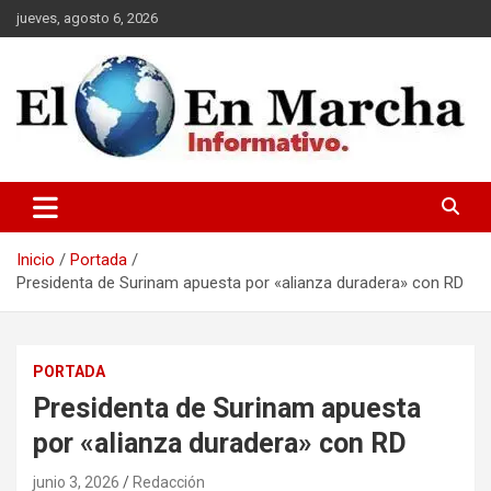
Saltar
jueves, agosto 6, 2026
al
contenido
elmundoenmarcha.net
Inicio
Portada
Presidenta de Surinam apuesta por «alianza duradera» con RD
PORTADA
Presidenta de Surinam apuesta
por «alianza duradera» con RD
junio 3, 2026
Redacción