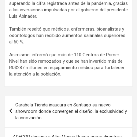
superando la cifra registrada antes de la pandemia, gracias
a las inversiones impulsadas por el gobierno del presidente
Luis Abinader.
También resaltó que médicos, enfermeras, bioanalistas y
odontólogos han recibido aumentos salariales superiores
al 60 %.
Asimismo, informó que más de 110 Centros de Primer
Nivel han sido remozados y que se han invertido más de
RD$287 millones en equipamiento médico para fortalecer
la atención a la población.
Navegación
Carabela Tienda inaugura en Santiago su nuevo
de
showroom donde convergen el diseño, la exclusividad y
la innovación
entradas
ADECOR designa a Alba Marina Russo como directora