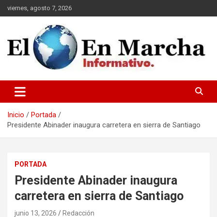
Saltar
viernes, agosto 7, 2026
al
contenido
elmundoenmarcha.net
Inicio
Portada
Presidente Abinader inaugura carretera en sierra de Santiago
PORTADA
Presidente Abinader inaugura
carretera en sierra de Santiago
junio 13, 2026
Redacción