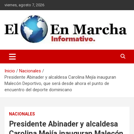
Saltar
viernes, agosto 7, 2026
al
contenido
elmundoenmarcha.net
Inicio
Nacionales
Presidente Abinader y alcaldesa Carolina Mejía inauguran
Malecón Deportivo, que será desde ahora el punto de
encuentro del deporte dominicano
NACIONALES
Presidente Abinader y alcaldesa
Carolina Mejía inauguran Malecón