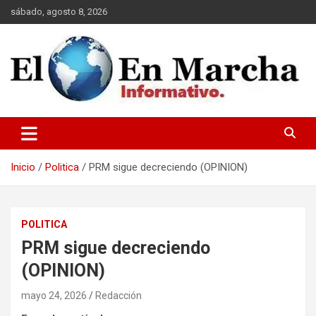
Saltar
sábado, agosto 8, 2026
al
contenido
elmundoenmarcha.net
Inicio
Politica
PRM sigue decreciendo (OPINION)
POLITICA
PRM sigue decreciendo
(OPINION)
mayo 24, 2026
Redacción