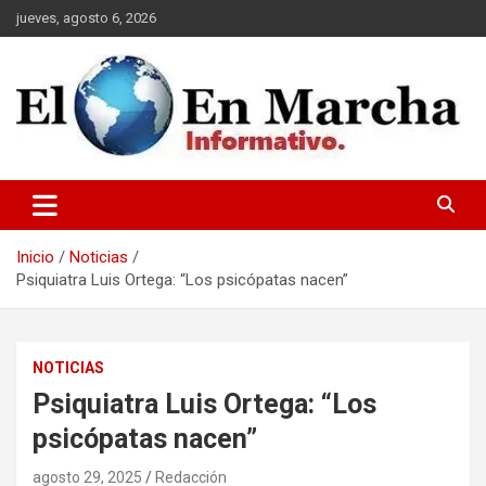
Saltar
jueves, agosto 6, 2026
al
contenido
elmundoenmarcha.net
Inicio
Noticias
Psiquiatra Luis Ortega: “Los psicópatas nacen”
NOTICIAS
Psiquiatra Luis Ortega: “Los
psicópatas nacen”
agosto 29, 2025
Redacción