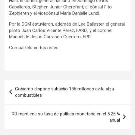
Haití; el cónsul general haitiano en Santiago de los
Caballeros, Stephen Junior Cherefant; el cónsul Fito
Zephieren y el vicecónsul Marie Danielle Lundi.
Por la DGM estuvieron, además de Lee Ballester, el general
piloto Juan Carlos Vicente Pérez, FARD., y el coronel
Manuel de Jesús Carrasco Guerrero, ERD.
Compártelo en tus redes:
Navegación
Gobierno dispone subsidio 186 millones evita alza
de
combustibles
entradas
RD mantiene su tasa de política monetaria en el 5,25 %
anual