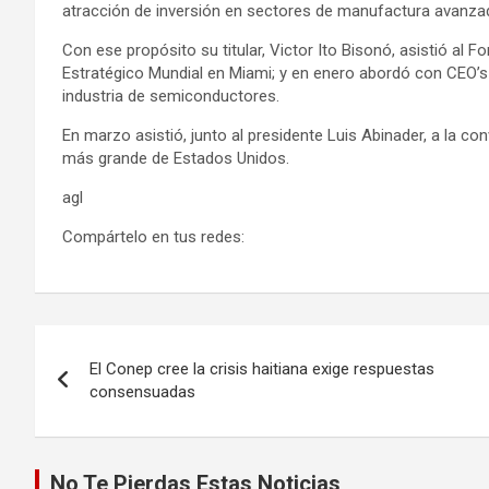
atracción de inversión en sectores de manufactura avanzada
Con ese propósito su titular, Victor Ito Bisonó, asistió al
Estratégico Mundial en Miami; y en enero abordó con CEO’
industria de semiconductores.
En marzo asistió, junto al presidente Luis Abinader, a la c
más grande de Estados Unidos.
agl
Compártelo en tus redes:
Navegación
El Conep cree la crisis haitiana exige respuestas
de
consensuadas
entradas
No Te Pierdas Estas Noticias