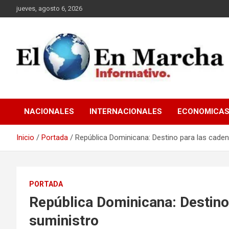
Saltar
jueves, agosto 6, 2026
al
contenido
elmundoenmarcha.net
NACIONALES
INTERNACIONALES
ECONOMICA
Inicio
Portada
República Dominicana: Destino para las cade
PORTADA
República Dominicana: Destino
suministro