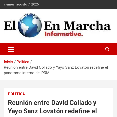
Saltar
viernes, agosto 7, 2026
al
contenido
elmundoenmarcha.net
Inicio
Politica
Reunión entre David Collado y Yayo Sanz Lovatón redefine el
panorama interno del PRM
POLITICA
Reunión entre David Collado y
Yayo Sanz Lovatón redefine el