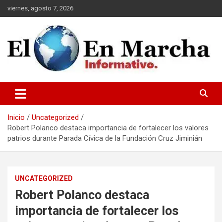
Saltar
viernes, agosto 7, 2026
al
contenido
elmundoenmarcha.net
Inicio
Uncategorized
Robert Polanco destaca importancia de fortalecer los valores
patrios durante Parada Cívica de la Fundación Cruz Jiminián
UNCATEGORIZED
Robert Polanco destaca
importancia de fortalecer los