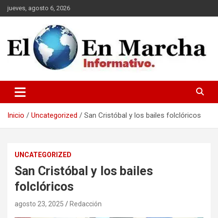
Saltar
jueves, agosto 6, 2026
al
contenido
elmundoenmarcha.net
Inicio
Uncategorized
San Cristóbal y los bailes folclóricos
UNCATEGORIZED
San Cristóbal y los bailes
folclóricos
agosto 23, 2025
Redacción