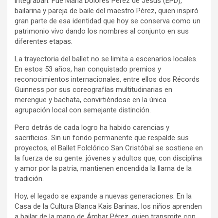
integraban. Fue María Dolores Pérez de Jesús (EPD),
bailarina y pareja de baile del maestro Pérez, quien inspiró
gran parte de esa identidad que hoy se conserva como un
patrimonio vivo dando los nombres al conjunto en sus
diferentes etapas.
La trayectoria del ballet no se limita a escenarios locales.
En estos 53 años, han conquistado premios y
reconocimientos internacionales, entre ellos dos Récords
Guinness por sus coreografías multitudinarias en
merengue y bachata, convirtiéndose en la única
agrupación local con semejante distinción.
Pero detrás de cada logro ha habido carencias y
sacrificios. Sin un fondo permanente que respalde sus
proyectos, el Ballet Folclórico San Cristóbal se sostiene en
la fuerza de su gente: jóvenes y adultos que, con disciplina
y amor por la patria, mantienen encendida la llama de la
tradición.
Hoy, el legado se expande a nuevas generaciones. En la
Casa de la Cultura Blanca Kais Barinas, los niños aprenden
a bailar de la mano de Ámbar Pérez, quien transmite con