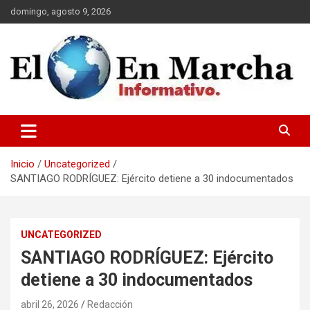
Saltar
domingo, agosto 9, 2026
al
contenido
elmundoenmarcha.net
Inicio
Uncategorized
SANTIAGO RODRÍGUEZ: Ejército detiene a 30 indocumentados
UNCATEGORIZED
SANTIAGO RODRÍGUEZ: Ejército
detiene a 30 indocumentados
abril 26, 2026
Redacción