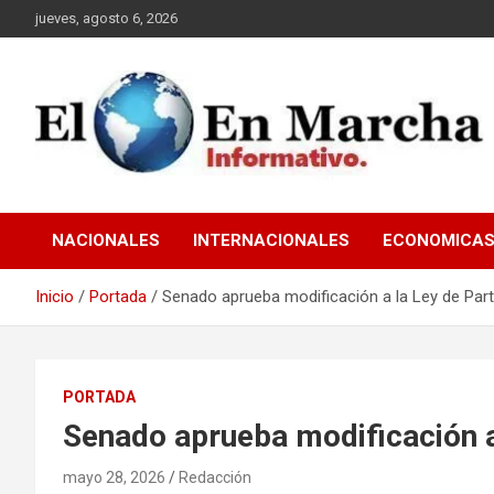
Saltar
jueves, agosto 6, 2026
al
contenido
elmundoenmarcha.net
NACIONALES
INTERNACIONALES
ECONOMICA
Inicio
Portada
Senado aprueba modificación a la Ley de Par
PORTADA
Senado aprueba modificación a
mayo 28, 2026
Redacción