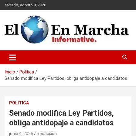
Saltar
sábado, agosto 8, 2026
al
contenido
elmundoenmarcha.net
Inicio
Politica
Senado modifica Ley Partidos, obliga antidopaje a candidatos
POLITICA
Senado modifica Ley Partidos,
obliga antidopaje a candidatos
junio 4, 2026
Redacción