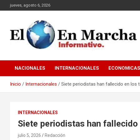
Saltar
jueves, agosto 6, 2026
al
contenido
elmundoenmarcha.net
NACIONALES
INTERNACIONALES
ECONOMICA
Inicio
Internacionales
Siete periodistas han fallecido en lo
INTERNACIONALES
Siete periodistas han fallecid
julio 5, 2026
Redacción