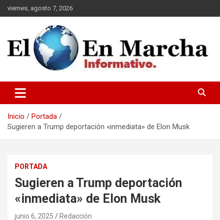
Saltar
viernes, agosto 7, 2026
al
contenido
elmundoenmarcha.net
Inicio
Portada
Sugieren a Trump deportación «inmediata» de Elon Musk
PORTADA
Sugieren a Trump deportación
«inmediata» de Elon Musk
junio 6, 2025
Redacción