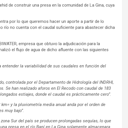
ehid de construir una presa en la comunidad de La Gina, cuya
ntra por lo que queremos hacer un aporte a partir de lo
o río no cuenta con el caudal suficiente para abastecer dicha
 BIWATER, empresa que obtuvo la adjudicación para la
nalizó el flujo de agua de dicho afluente con las siguientes
a entender la variabilidad de sus caudales en función del
odo, controlada por el Departamento de Hidrología del INDRHI,
mos. Se han realizado aforos en El Recodo con caudal de 183
olongados estiajes, donde el caudal es prácticamente cero”.
68 km= y la pluviometría media anual anda por el orden de
es muy bajo”.
a zona Sur del país se producen prolongadas sequías, lo que
e una presa en el río Baní en La Gina solamente almacenara