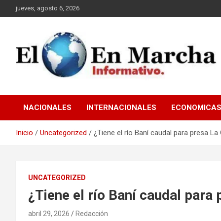
Saltar
jueves, agosto 6, 2026
al
contenido
elmundoenmarcha.net
NACIONALES
INTERNACIONALES
ECONOMICA
Inicio
Uncategorized
¿Tiene el río Baní caudal para presa La
UNCATEGORIZED
¿Tiene el río Baní caudal para
abril 29, 2026
Redacción