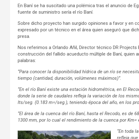
En Baní se ha suscitado una polémica tras el anuncio de Eg
fuente de suministro sería el río Baní.
Sobre dicho proyecto han surgido opiniones a favor y en co
expresado por un técnico en el área quien aseguró que dich
presa.
Nos referimos a Orlando Añil, Director técnico DR Projects
construcción del fallido acueducto múltiple de Baní, quien a
palabras:
“Para conocer la disponibilidad hídrica de un río se necesit
tiempo (cantidad, duración, volúmenes máximos)”.
“En el río Baní existe una estación hidrométrica, en El Rec
donde la serie de caudales refleja la variación de los mis
Its/seg. (0.183 m=/seg.), teniendo época del año, en los pr
“El área de la cuenca del río Baní, hasta el Recodo, es de 
1300 mm, por lo cual el rendimiento de la cuenca por Km= 
“En toda l
refleja qu