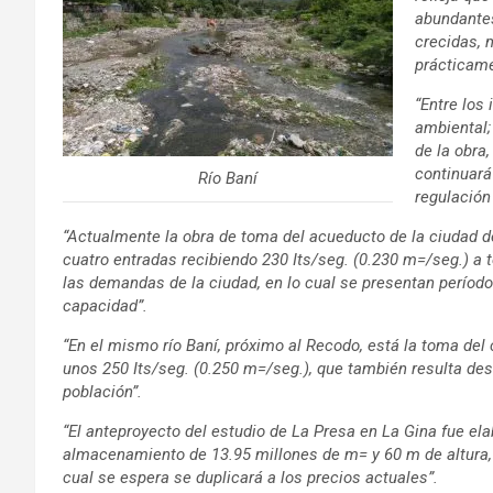
abundante
crecidas, 
prácticame
“Entre los
ambiental;
de la obra
continuará
Río Baní
regulación 
“Actualmente la obra de toma del acueducto de la ciudad de
cuatro entradas recibiendo 230 Its/seg. (0.230 m=/seg.) a 
las demandas de la ciudad, en lo cual se presentan perío
capacidad”.
“En el mismo río Baní, próximo al Recodo, está la toma del 
unos 250 Its/seg. (0.250 m=/seg.), que también resulta de
población”.
“El anteproyecto del estudio de La Presa en La Gina fue el
almacenamiento de 13.95 millones de m= y 60 m de altura, d
cual se espera se duplicará a los precios actuales”.