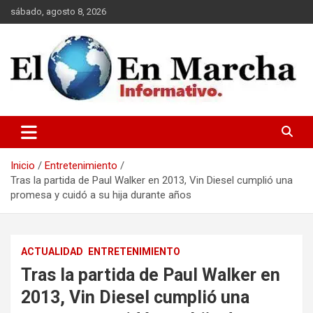
Saltar
sábado, agosto 8, 2026
al
contenido
elmundoenmarcha.net
Inicio
Entretenimiento
Tras la partida de Paul Walker en 2013, Vin Diesel cumplió una
promesa y cuidó a su hija durante años
ACTUALIDAD
ENTRETENIMIENTO
Tras la partida de Paul Walker en
2013, Vin Diesel cumplió una